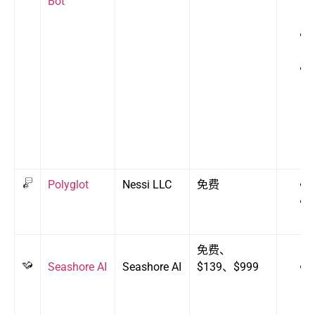
Bot
Polyglot
Nessi LLC
免费
免费、
Seashore AI
Seashore AI
$139、$999