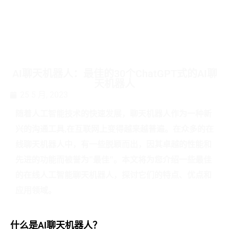
AI聊天机器人：最佳的30个ChatGPT式的AI聊
天机器人
25 5 月, 2023
随着人工智能技术的快速发展，聊天机器人作为一种新
兴的沟通工具,在互联网上变得越来越普遍。在众多的在
线聊天机器人中，有一些脱颖而出，因其卓越的性能和
先进的功能而被誉为”最佳”。本文将为您介绍一些最佳
的在线人工智能聊天机器人，探讨它们的特点、优点和
应用领域。
什么是AI聊天机器人？