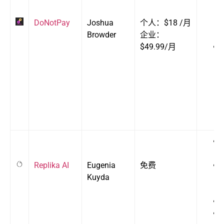
DoNotPay
Joshua
个人：$18 /月
Browder
企业：
$49.99/月
Replika AI
Eugenia
免费
Kuyda