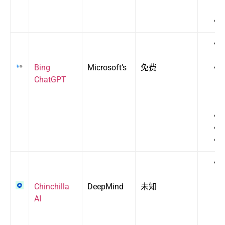
Bing
Microsoft’s
免费
ChatGPT
Chinchilla
DeepMind
未知
AI