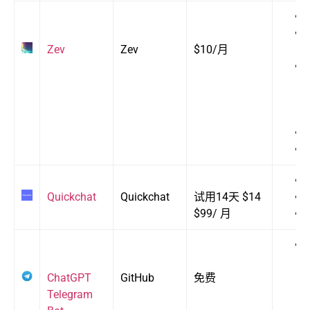
Zev
Zev
$10/月
Quickchat
Quickchat
试用14天 $14
$99/ 月
ChatGPT
GitHub
免费
Telegram