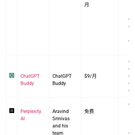
月
ChatGPT
ChatGPT
$9/月
Budd
y
Buddy
Perplexity
Aravind
免费
AI
Srinivas
and his
team