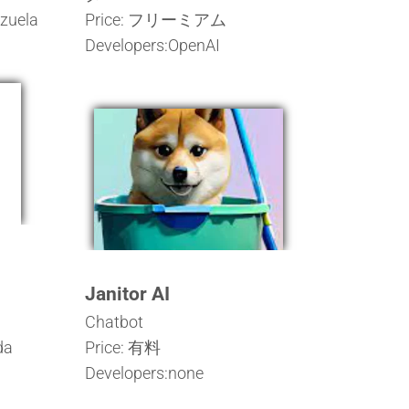
nzuela
Price: フリーミアム
Developers:OpenAI
Janitor AI
Chatbot
da
Price: 有料
Developers:none