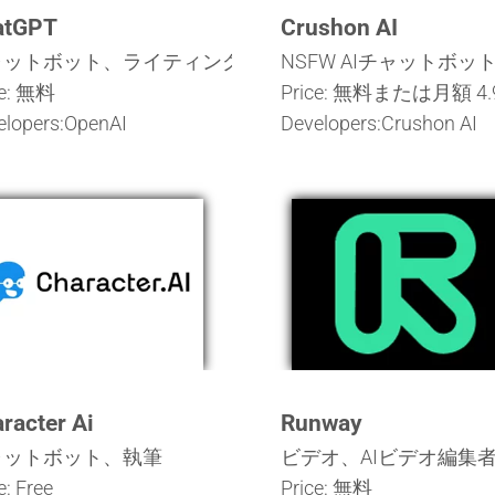
atGPT
Crushon AI
ャットボット、ライティング
NSFW AIチャットボッ
ce: 無料
Price: 無料または月額 4.
elopers:OpenAI
Developers:Crushon AI
racter Ai
Runway
ャットボット、執筆
ビデオ、AIビデオ編集
e: Free
Price: 無料