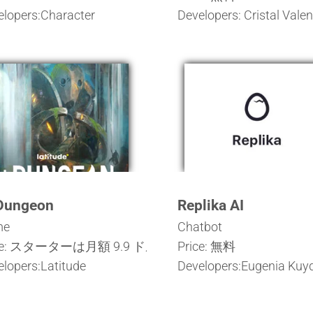
elopers:Character
Developers: Cristal Vale
Dungeon
Replika AI
me
Chatbot
ice: スターターは月額 9.9 ドル
Price: 無料
lopers:Latitude
Developers:Eugenia Kuy