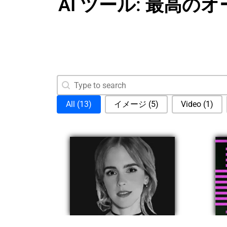
AI ツール: 最高の
Search content
Search
Selection
All
(13)
イメージ
(5)
Video
(1)