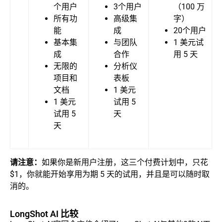
个用户
3个用户
（100 万
所有功
高级集
字）
能
成
20个用户
基本集
与团队
1 美元试
成
合作
用 5 天
无限的
分析仪
项目和
表板
文档
1 美元
1 美元
试用 5
试用 5
天
天
请注意：
如果你是新用户注册，这三个付费计划中，只花
$1，你就能开始享用为期 5 天的试用，并且是可以随时取
消的。
LongShot AI 比较