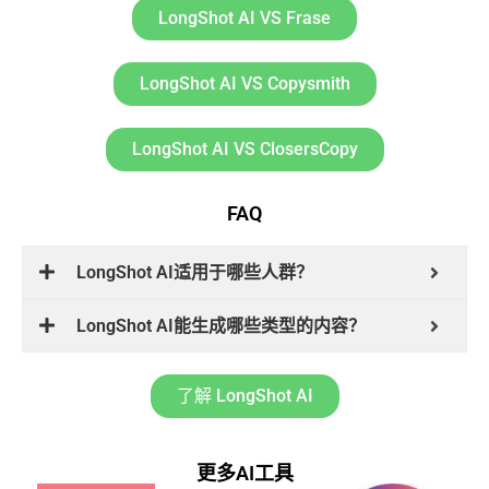
LongShot AI VS Frase
LongShot AI VS Copysmith
LongShot AI VS ClosersCopy
FAQ
LongShot AI适用于哪些人群？
LongShot AI能生成哪些类型的内容？
了解 LongShot AI
更多AI工具