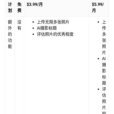
计
免
$3.99/月
$5.99/
划
费
月
额
没
上传无限多张照片
上
外
有
AI摄影标题
传
的
评估照片的优秀程度
多
功
张
能
照
片
AI
摄
影
标
题
评
估
照
片
的