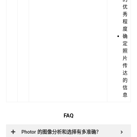
优
秀
程
度
确
定
照
片
传
达
的
信
息
FAQ
Photor 的图像分析和选择有多准确？