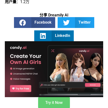
用户量
：1.2万
分享 Dreamily AI
Facebook
Twitter
LinkedIn
Try it Now