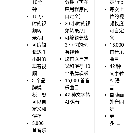
10分
分钟（可在
录/mo
钟
应用程序内
每次上
10 小
自定义）
传的视
时的视
20 小时的视
频长度
频转
频转录/月
可自定
录/月
可编辑长达
义
可编辑
3 小时的现
15,000
长达 1
有视频
首音乐
小时的
您可以自定
曲目
现有视
义和保存 10
42 种
频
个品牌模板
文字转
3 个品
15,000 首音
AI 语
牌模
乐曲目
音
板，您
42 种文字转
自动画
可以自
AI 语音
外音同
定义和
步
保存
更
5,000
多......
首音乐