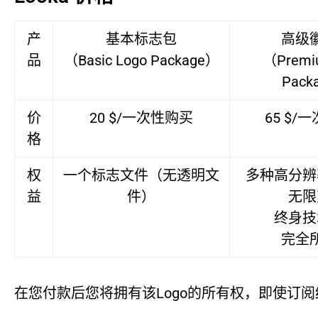
产
基本标志包
高级
品
（Basic Logo Package）
（Premi
Pack
价
20 $/一次性购买
65 $/
格
权
一个标志文件（无透明文
多种高分辨
益
件）
无限
终身技
完全
在您付款后您将拥有该Logo的所有权，即使订