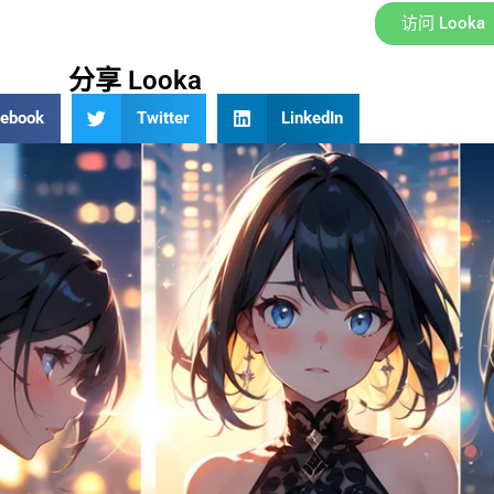
访问 Looka
分享 Looka
cebook
Twitter
LinkedIn