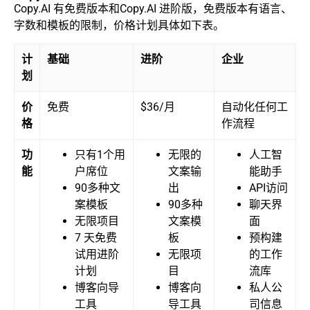
Copy.AI 有免费版本和Copy.AI 进阶版，免费版本有语言、
字数和模板的限制，价格计划具体如下表。
计
基础
进阶
企业
划
价
免费
$36/月
自动化任何工
格
作流程
功
只有1个用
无限的
人工智
能
户席位
文案输
能助手
90多种文
出
API访问
案模板
90多种
聊天界
无限项目
文案模
面
7 天免费
板
预构建
试用进阶
无限项
的工作
计划
目
流库
博客向导
博客向
私人公
工具
导工具
司信息