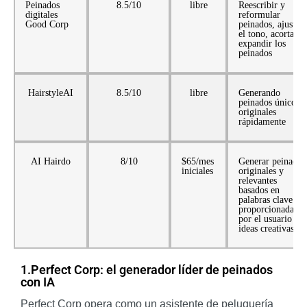
Peinados
8.5/10
libre
Reescribir y
digitales
reformular
Good Corp
peinados, ajustar
el tono, acortar y
expandir los
peinados
HairstyleAI
8.5/10
libre
Generando
peinados únicos y
originales
rápidamente
AI Hairdo
8/10
$65/mes
Generar peinados
iniciales
originales y
relevantes
basados en
palabras clave
proporcionadas
por el usuario e
ideas creativas
1.Perfect Corp: el generador líder de peinados
con IA
Perfect Corp opera como un asistente de peluquería