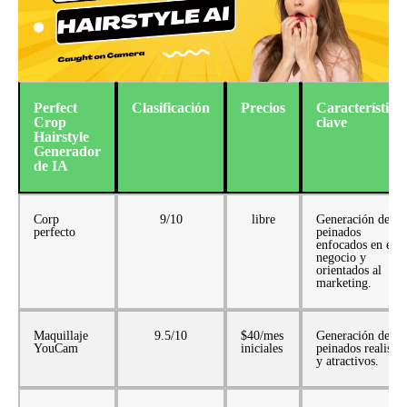
Perfect
Clasificación
Precios
Característica
Crop
clave
Hairstyle
Generador
de IA
Corp
9/10
libre
Generación de
perfecto
peinados
enfocados en el
negocio y
orientados al
marketing.
Maquillaje
9.5/10
$40/mes
Generación de
YouCam
iniciales
peinados realistas
y atractivos.