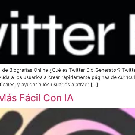
 de Biografías Online ¿Qué es Twitter Bio Generator? Twitt
. Ayuda a los usuarios a crear rápidamente páginas de currí
ticales, y ayudar a los usuarios a atraer […]
 Más Fácil Con IA