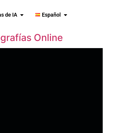
s de IA
Español
grafías Online