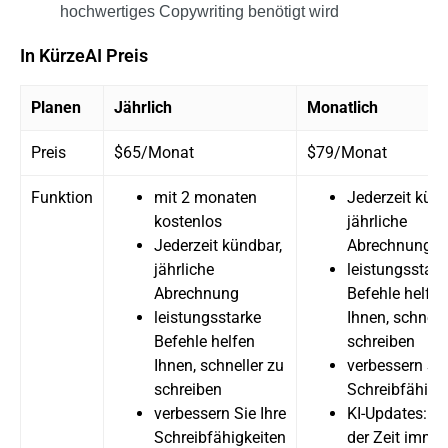
hochwertiges Copywriting benötigt wird
In KürzeAI Preis
Planen
Jährlich
Monatlich
Preis
$65/Monat
$79/Monat
Funktion
mit 2 monaten
Jederzeit künd
kostenlos
jährliche
Jederzeit kündbar,
Abrechnung
jährliche
leistungsstark
Abrechnung
Befehle helfen
leistungsstarke
Ihnen, schnell
Befehle helfen
schreiben
Ihnen, schneller zu
verbessern Sie
schreiben
Schreibfähigk
verbessern Sie Ihre
KI-Updates: mi
Schreibfähigkeiten
der Zeit imme