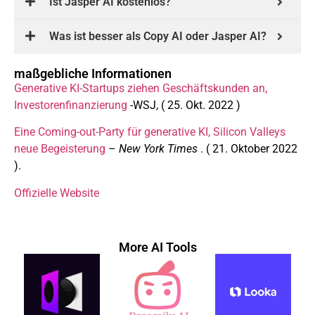
Ist Jasper AI kostenlos?
Was ist besser als Copy AI oder Jasper AI?
maßgebliche Informationen
Generative KI-Startups ziehen Geschäftskunden an,
Investorenfinanzierung
-WSJ, (
25. Okt. 2022
)
Eine Coming-out-Party für generative KI, Silicon Valleys
neue Begeisterung
–
New York Times
. (
21. Oktober 2022
).
Offizielle Website
More AI Tools