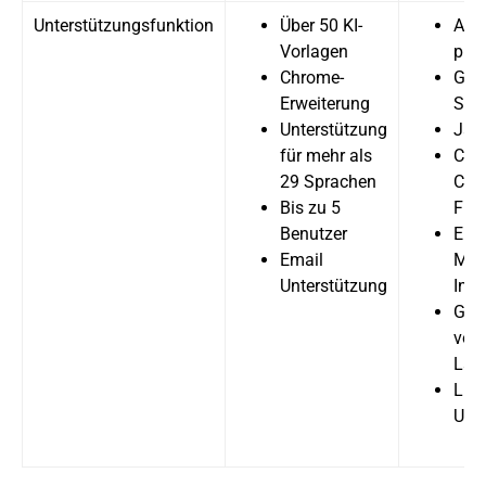
Unterstützungsfunktion
Über 50 KI-
Alle
Vorlagen
plus
Chrome-
Goo
Erweiterung
Stil
Unterstützung
Jas
für mehr als
Com
29 Sprachen
Com
Bis zu 5
Fun
Benutzer
Erh
Email
Men
Unterstützung
Inha
Gen
von 
Lan
Live
Unte